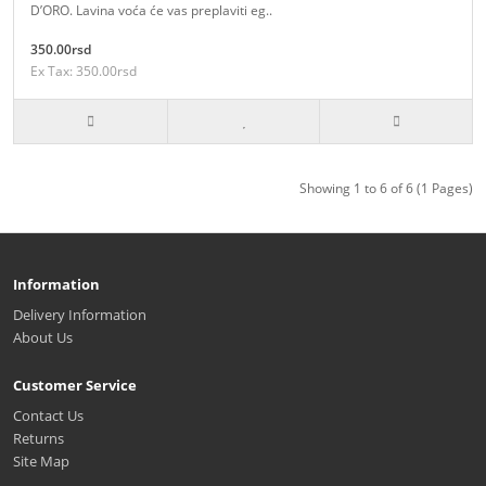
D’ORO. Lavina voća će vas preplaviti eg..
350.00rsd
Ex Tax: 350.00rsd
Showing 1 to 6 of 6 (1 Pages)
Information
Delivery Information
About Us
Customer Service
Contact Us
Returns
Site Map