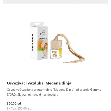
Osveživači vazduha 'Medena dinja'
Osveživač vazduha u automobilu "Medena Dinja" od brenda Gamma
D’ORO. Slatka i mirisna dinja, dostigl..
350.00rsd
Ex Tax: 350.00rsd