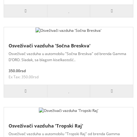
Osveživači vazduha 'Sočna Breskva'
Osveživač vazduha u automobilu "Sočna Breskva" od brenda Gamma
D’ORO. Sladak, sa blagom kiselkastošć..
350.00rsd
Ex Tax: 350.00rsd
Osveživači vazduha 'Tropski Raj'
Osveživač vazduha u automobilu "Tropski Raj" od brenda Gamma