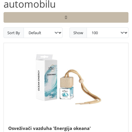
automobilu
Sort By
Show
Osveživači vazduha 'Energija okeana'