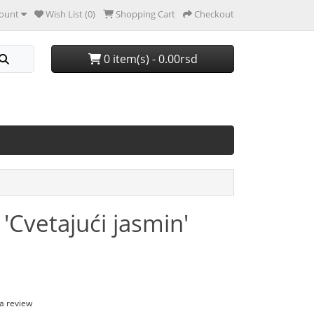
ount
Wish List (0)
Shopping Cart
Checkout
0 item(s) - 0.00rsd
'Cvetajući jasmin'
 a review