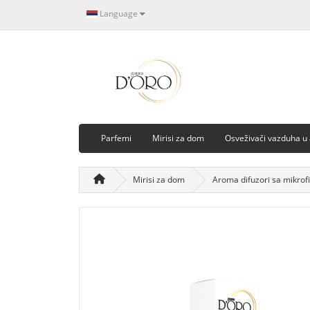
Language
Parfemi
Mirisi za dom
Osveživači vazduha u
Mirisi za dom
Aroma difuzori sa mikrof