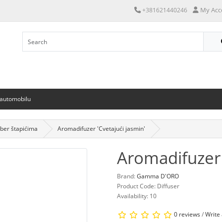
My Acc
+381621440246
 automobilu
iber štapićima
Aromadifuzer 'Cvetajući jasmin'
Aromadifuzer 
Brand:
Gamma D'ORO
Product Code: Diffuser
Availability: 10
0 reviews
/
Write