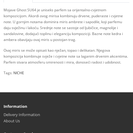
Mojave Ghost SU64 je uniseks parfem sa orijentalno-cvjetnom
kompozicijom. Akordi ovog mirisa kombinuju drvene, puderaste i cvjetne
note. U gornjim notama dominira miris ambrete i sapodile, koji parfemu
daju svježinu i lakoću. Srednje note se sastoje od ljubičice, magnolije i
sandalovine, dodajući toplinu i eleganciju kompoziciji. Bazne note kedra i
ambera obavijaju ovaj miris u postojan trag.
Ovaj miris se može opisati kao nježan, topao i delikatan. Njegova
kompozicija kombinuje svježe i cvjetne note sa laganim drvenim akcentima.
Parfem stvara atmosferu smirenosti i mira, donoseći radost i udobnost.
Tags:
NICHE
Information
Delivery Information
About Us