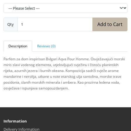
Add to Cart
Qty
Description
Reviews (0)
Parfem za dom inspirisan Bvlgari Aqva Pour Homme. Osvježavajući morski
miris slavi vodenog elementa, utjelovljujući svježinu i čistoću planinskih
rijeka, azurnih jezera i burnih okeana. Kompozicija sadrži svježe arome
mandarine i nerolija, utkane u note etarskog ulja santolina, morske trave
posidonia, slanih morskih minerala i ambera. Kao prozirna ledena voda,
osvježava i ispunjava samopouzdanjem.
Information
Delivery Information