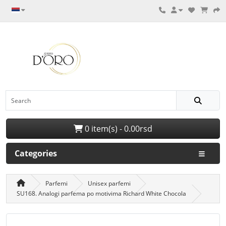
0 item(s) - 0.00rsd
Categories
Parfemi
Unisex parfemi
SU168. Analogi parfema po motivima Richard White Chocola