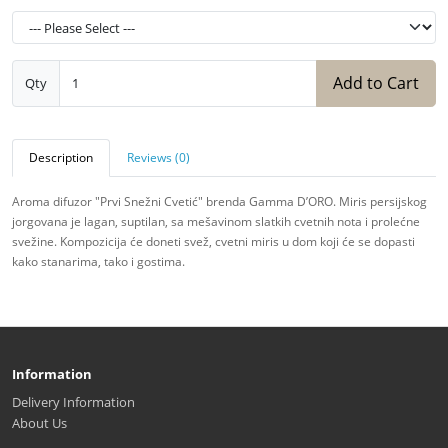
Add to Cart
Qty
Description
Reviews (0)
Aroma difuzor "Prvi Snežni Cvetić" brenda Gamma D’ORO. Miris persijskog
jorgovana je lagan, suptilan, sa mešavinom slatkih cvetnih nota i prolećne
svežine. Kompozicija će doneti svež, cvetni miris u dom koji će se dopasti
kako stanarima, tako i gostima.
Information
Delivery Information
About Us