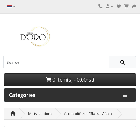
0 item(s) - 0.00rsd
Categories
Mirisi za dom
Aromadifuzer 'Slatka Višnja'